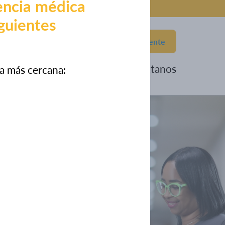
encia médica
iguientes
787-876-2042
Portal del Paciente
eneficios
Eventos
Contáctanos
ia más cercana: