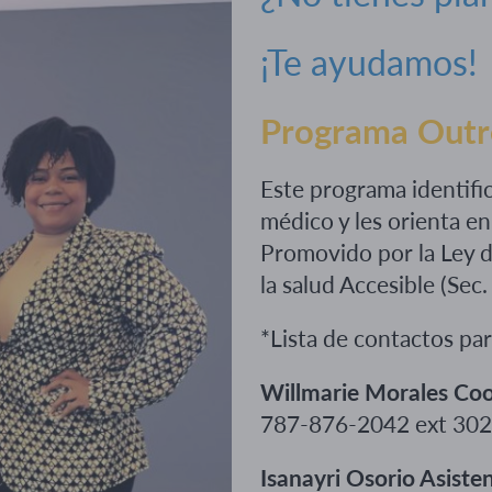
¡Te ayudamos!
Programa Outr
Este programa identifi
médico y les orienta e
Promovido por la Ley d
la salud Accesible (Se
*Lista de contactos pa
Willmarie Morales Co
787-876-2042 ext 30
Isanayri Osorio Asiste