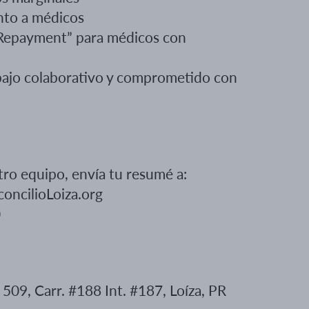
nto a médicos
Repayment
”
para médicos con
ajo colaborativo y comprometido con
?
stro equipo, envía tu
resumé
a:
ncilioLoiza.org
0
o 509,
Carr
. #188
Int
. #187, Loíza, PR