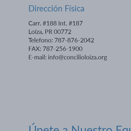
Dirección Física
Carr. #188 Int. #187
Loíza, PR 00772
Telefono: 787-876-2042
FAX: 787-256-1900
E-mail: info@concilioloiza.org
Únete a Nuestro Eq