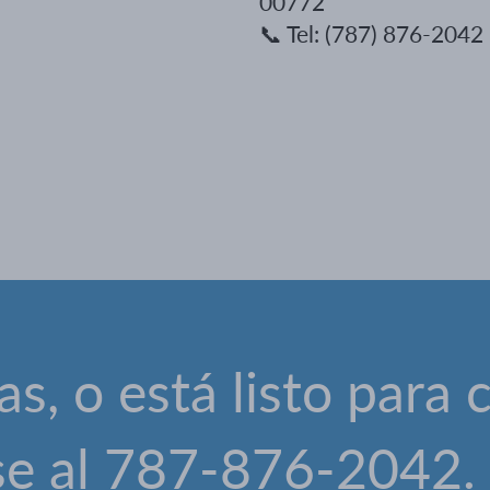
00772
📞
Tel: (787) 876-2042 
as, o está listo para 
se al 787-876-2042.