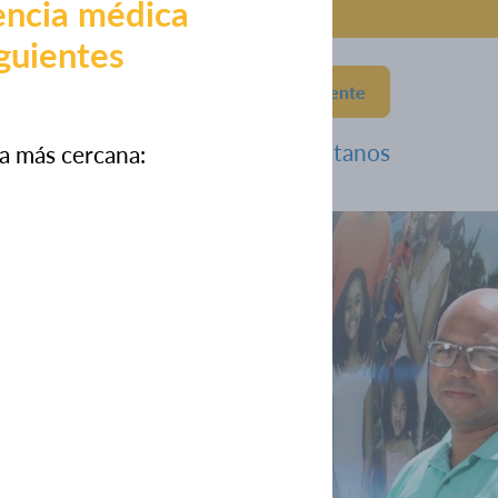
encia médica
iguientes
787-876-2042
Portal del Paciente
eneficios
Eventos
Contáctanos
ia más cercana: