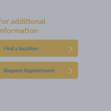
For additional
information
Find a location
Request Appointment