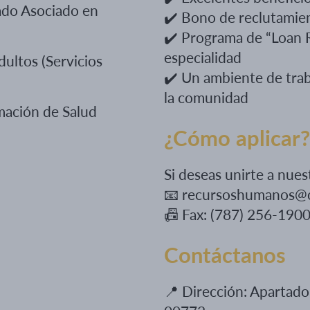
rado Asociado en
✔️
Bono de reclutamie
✔️
Programa de “Loan
especialidad
dultos (Servicios
✔️
Un ambiente de trab
la comunidad
mación de Salud
¿Cómo aplicar
Si deseas unirte a nue
📧
recursoshumanos@co
📠
Fax: (787) 256-190
Contáctanos
📍
Dirección: Apartad