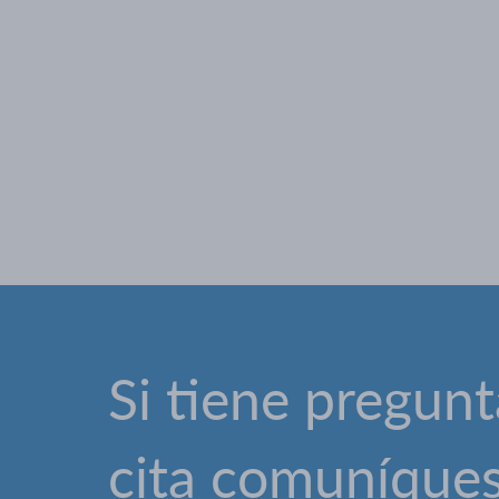
Si tiene pregunt
cita comuníque